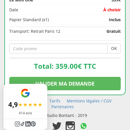
Date
À choisir
Papier Standard (x1)
Inclus
Transport: Retrait Paris 12
Gratuit
OK
Total:
359.00
€ TTC
VALIDER MA DEMANDE
Nous contacter
Tarifs
Mentions légales / CGV
4,9
★★★★★
★★★★★
Partenaires
414 avis
© Studio Bontant - 2019